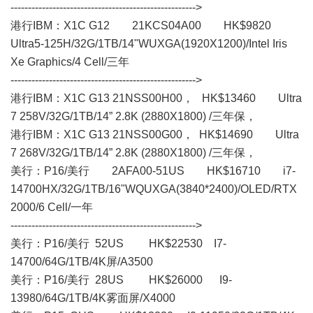
----------------------------------------------------->
港行IBM：X1C G12 21KCS04A00 HK$9820
Ultra5-125H/32G/1TB/14"WUXGA(1920X1200)/Intel Iris
Xe Graphics/4 Cell/三年
----------------------------------------------------->
港行IBM：X1C G13 21NSS00H00， HK$13460 Ultra
7 258V/32G/1TB/14” 2.8K (2880X1800) /三年保，
港行IBM：X1C G13 21NSS00G00， HK$14690 Ultra
7 268V/32G/1TB/14” 2.8K (2880X1800) /三年保，
美行： P16/美行 2AFA00-51US HK$16710 i7-
14700HX/32G/1TB/16"WQUXGA(3840*2400)/OLED/RTX
2000/6 Cell/一年
----------------------------------------------------->
美行： P16/美行 52US HK$22530 I7-
14700/64G/1TB/4K屏/A3500
美行： P16/美行 28US HK$26000 I9-
13980/64G/1TB/4K雾面屏/X4000