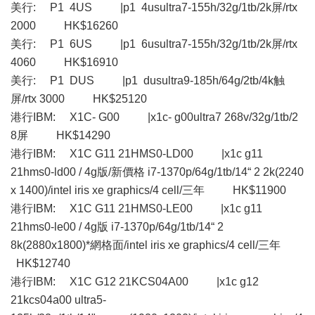
美行: P1 4US |p1 4usultra7-155h/32g/1tb/2k屏/rtx
2000 HK$16260
美行: P1 6US |p1 6usultra7-155h/32g/1tb/2k屏/rtx
4060 HK$16910
美行: P1 DUS |p1 dusultra9-185h/64g/2tb/4k触
屏/rtx 3000 HK$25120
港行IBM: X1C- G00 |x1c- g00ultra7 268v/32g/1tb/2
8屏 HK$14290
港行IBM: X1C G11 21HMS0-LD00 |x1c g11
21hms0-ld00 / 4g版/新價格 i7-1370p/64g/1tb/14“ 2 2k(2240
x 1400)/intel iris xe graphics/4 cell/三年 HK$11900
港行IBM: X1C G11 21HMS0-LE00 |x1c g11
21hms0-le00 / 4g版 i7-1370p/64g/1tb/14“ 2
8k(2880x1800)*網格面/intel iris xe graphics/4 cell/三年
HK$12740
港行IBM: X1C G12 21KCS04A00 |x1c g12
21kcs04a00 ultra5-