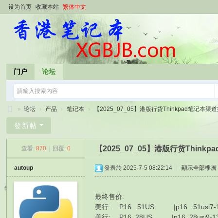
设为首页
收藏本站
繁体中文
门户
论坛
»
论坛
›
产品
›
笔记本
›
【2025_07_05】港版行货Thinkpad笔记本渠道报
香
發新帖
港
【2025_07_05】港版行货Thin
查看:
870
|
回覆:
0
笔
记
autoup
發表於 2025-7-5 08:22:14
|
顯示全部樓層
本
最终售价:
美行: P16 51US |p16 51usi7-14
美行: P16 28US |p16 28usi9-13