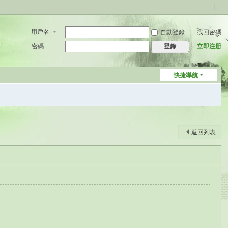
切
換
用戶名
自動登錄
找回密碼
到
窄
密碼
立即注册
登錄
版
快捷導航
返回列表