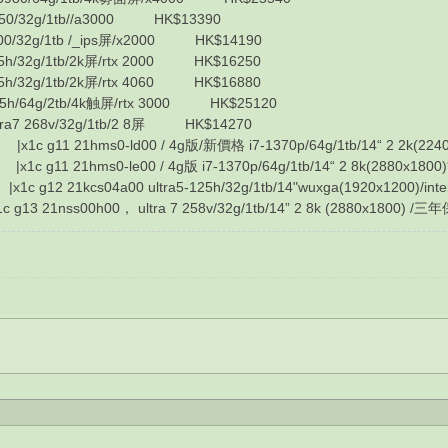
0/32g/1tb//a3000 HK$13390
/32g/1tb /_ips屏/x2000 HK$14190
h/32g/1tb/2k屏/rtx 2000 HK$16250
h/32g/1tb/2k屏/rtx 4060 HK$16880
h/64g/2tb/4k触屏/rtx 3000 HK$25120
a7 268v/32g/1tb/2 8屏 HK$14270
g11 21hms0-ld00 / 4g版/新價格 i7-1370p/64g/1tb/14“ 2 2k(2240 x 
g11 21hms0-le00 / 4g版 i7-1370p/64g/1tb/14“ 2 8k(2880x1800)
12 21kcs04a00 ultra5-125h/32g/1tb/14"wuxga(1920x1200)/inte
3 21nss00h00， ultra 7 258v/32g/1tb/14” 2 8k (2880x1800