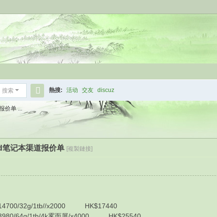
熱搜:
活动
交友
discuz
搜索
搜
价单 ...
索
kpad笔记本渠道报价单
[複製鏈接]
700/32g/1tb//x2000 HK$17440
980/64g/1tb/4k雾面屏/x4000 HK$25540