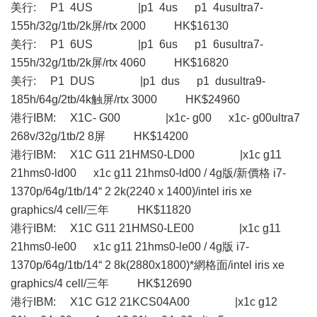
美行: P1 4US |p1 4us p1 4usultra7-
155h/32g/1tb/2k屏/rtx 2000 HK$16130
美行: P1 6US |p1 6us p1 6usultra7-
155h/32g/1tb/2k屏/rtx 4060 HK$16820
美行: P1 DUS |p1 dus p1 dusultra9-
185h/64g/2tb/4k触屏/rtx 3000 HK$24960
港行IBM: X1C- G00 |x1c- g00 x1c- g00ultra7
268v/32g/1tb/2 8屏 HK$14200
港行IBM: X1C G11 21HMS0-LD00 |x1c g11
21hms0-ld00 x1c g11 21hms0-ld00 / 4g版/新價格 i7-
1370p/64g/1tb/14“ 2 2k(2240 x 1400)/intel iris xe
graphics/4 cell/三年 HK$11820
港行IBM: X1C G11 21HMS0-LE00 |x1c g11
21hms0-le00 x1c g11 21hms0-le00 / 4g版 i7-
1370p/64g/1tb/14“ 2 8k(2880x1800)*網格面/intel iris xe
graphics/4 cell/三年 HK$12690
港行IBM: X1C G12 21KCS04A00 |x1c g12