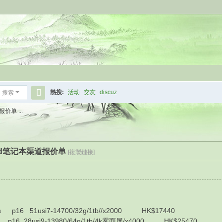
熱搜:
活动
交友
discuz
搜索
搜
价单 ...
索
kpad笔记本渠道报价单
[複製鏈接]
 51usi7-14700/32g/1tb//x2000 HK$17440
 28usi9-13980/64g/1tb/4k雾面屏/x4000 HK$25470