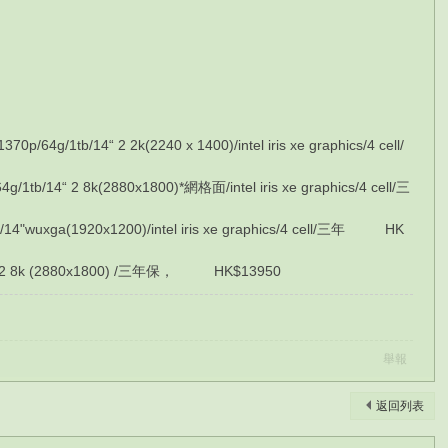
b/14“ 2 2k(2240 x 1400)/intel iris xe graphics/4 cell/
4“ 2 8k(2880x1800)*網格面/intel iris xe graphics/4 cell/三
wuxga(1920x1200)/intel iris xe graphics/4 cell/三年 HK
4” 2 8k (2880x1800) /三年保， HK$13950
舉報
返回列表