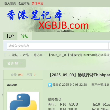
设为首页
收藏本站
繁体中文
门户
论坛
»
论坛
›
产品
›
笔记本
›
【2025_09_09】港版行货Thinkpad笔记本渠道报
香
發新帖
港
【2025_09_09】港版行货Thin
查看:
959
|
回覆:
0
笔
记
autoup
發表於 2025-9-9 08:22:28
|
顯示全部樓層
本
最终售价:
美行: P16 51US |p16 51us p16
美行: P16 28US |p16 28us p16