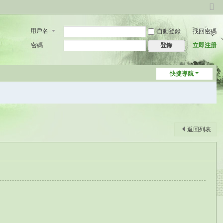
切
換
用戶名
自動登錄
找回密碼
到
窄
密碼
立即注册
登錄
版
快捷導航
返回列表