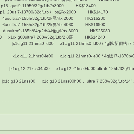
usi9-11950/32g/1tb//a3000 HK$13400
si7-13700/32g/1tb /_ips屏/x2000 HK$14170
tra7-155h/32g/1tb/2k屏/rtx 2000 HK$16230
tra7-155h/32g/1tb/2k屏/rtx 4060 HK$16900
tra9-185h/64g/2tb/4k触屏/rtx 3000 HK$25080
c- g00ultra7 268v/32g/1tb/2 8屏 HK$14240
11 21hms0-ld00 x1c g11 21hms0-ld00 / 4g版/新價格 i7-1370p/64g/1t
11 21hms0-le00 x1c g11 21hms0-le00 / 4g版 i7-1370p/64g/1tb/1
g12 21kcs04a00 x1c g12 21kcs04a00 ultra5-125h/32g/1tb/14"
13 21nss00 x1c g13 21nss00h00， ultra 7 258v/32g/1tb/1