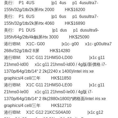
美行: P1 4US |p1 4us p1 4usultra7-
155h/32g/1tb/2k屏/rtx 2000 HK$16200
美行: P1 6US |p1 6us p1 6usultra7-
155h/32g/1tb/2k屏/rtx 4060 HK$16890
美行: P1 DUS |p1 dus p1 dusultra9-
185h/64g/2tb/4k触屏/rtx 3000 HK$25090
港行IBM: X1C- G00 |x1c- g00 x1c- g00ultra7
268v/32g/1tb/2 8屏 HK$14280
港行IBM: X1C G11 21HMS0-LD00 |x1c g11
21hms0-ld00 x1c g11 21hms0-ld00 / 4g版/新價格 i7-
1370p/64g/1tb/14“ 2 2k(2240 x 1400)/intel iris xe
graphics/4 cell/三年 HK$11850
港行IBM: X1C G11 21HMS0-LE00 |x1c g11
21hms0-le00 x1c g11 21hms0-le00 / 4g版 i7-
1370p/64g/1tb/14“ 2 8k(2880x1800)*網格面/intel iris xe
graphics/4 cell/三年 HK$12710
港行IBM: X1C G12 21KCS04A00 |x1c g12