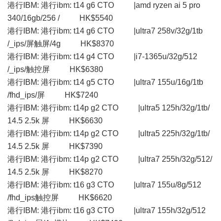
港行IBM: 港行ibm: t14 g6 CTO |amd ryzen ai 5 pro
340/16gb/256 / HK$5540
港行IBM: 港行ibm: t14 g6 CTO |ultra7 258v/32g/1tb
/_ips/屏触屏/4g HK$8370
港行IBM: 港行ibm: t14 g4 CTO |i7-1365u/32g/512
/_ips/触控屏 HK$6380
港行IBM: 港行ibm: t14 g5 CTO |ultra7 155u/16g/1tb
/fhd_ips/屏 HK$7240
港行IBM: 港行ibm: t14p g2 CTO |ultra5 125h/32g/1tb/
14.5 2.5k 屏 HK$6630
港行IBM: 港行ibm: t14p g2 CTO |ultra5 225h/32g/1tb/
14.5 2.5k 屏 HK$7390
港行IBM: 港行ibm: t14p g2 CTO |ultra7 255h/32g/512/
14.5 2.5k 屏 HK$8270
港行IBM: 港行ibm: t16 g3 CTO |ultra7 155u/8g/512
/fhd_ips触控屏 HK$6620
港行IBM: 港行ibm: t16 g3 CTO |ultra7 155h/32g/512