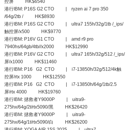
控屏 HK$6540
港行IBM: P16S G2 CTO | ryzen ai 7 pro 350
/64g/2tb / HK$8930
港行IBM: P16S G2 CTO | ultra7 155h/32g/1tb /_ips/
触控屏/x500 HK$9770
港行IBM: P16V G1 CTO | amd r9 pro
7940hs/64gb/4tb//x2000 HK$12990
港行IBM: P16V G2 CTO | ultra7 165h/32g/512 /_ips/
屏/x1000 HK$11460
港行IBM: P16 G2 CTO | i7-13850h/32g/512/4k触
控屏/rtx 1000 HK$12550
港行IBM: P16 G2 CTO | i7-13850h/64g/1tb/2.5
屏/rtx 4000 HK$19760
港行IBM: 拯救者Y9000P | uitra9-
275hx/64g/2t/rtx5090/黑 HK$26420
港行IBM: 拯救者Y9000P | uitra9-
275hx/64g/1t/rtx5090/白 HK$26200
港行IBM: YOGA AIR 15S 2025 | ultra7