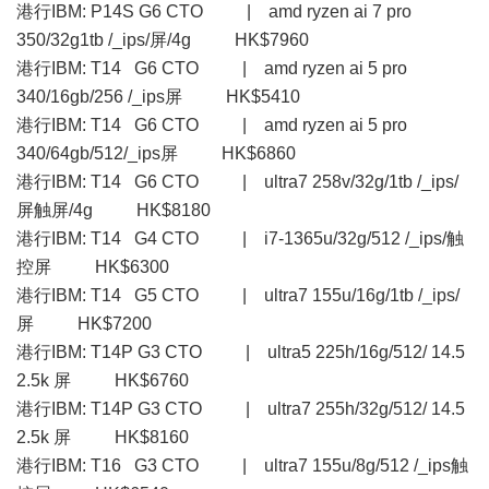
港行IBM: P14S G6 CTO | amd ryzen ai 7 pro
350/32g1tb /_ips/屏/4g HK$7960
港行IBM: T14 G6 CTO | amd ryzen ai 5 pro
340/16gb/256 /_ips屏 HK$5410
港行IBM: T14 G6 CTO | amd ryzen ai 5 pro
340/64gb/512/_ips屏 HK$6860
港行IBM: T14 G6 CTO | ultra7 258v/32g/1tb /_ips/
屏触屏/4g HK$8180
港行IBM: T14 G4 CTO | i7-1365u/32g/512 /_ips/触
控屏 HK$6300
港行IBM: T14 G5 CTO | ultra7 155u/16g/1tb /_ips/
屏 HK$7200
港行IBM: T14P G3 CTO | ultra5 225h/16g/512/ 14.5
2.5k 屏 HK$6760
港行IBM: T14P G3 CTO | ultra7 255h/32g/512/ 14.5
2.5k 屏 HK$8160
港行IBM: T16 G3 CTO | ultra7 155u/8g/512 /_ips触