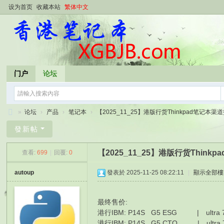
设为首页
收藏本站
繁体中文
门户
论坛
»
论坛
›
产品
›
笔记本
›
【2025_11_25】港版行货Thinkpad笔记本渠道报
香
發新帖
港
【2025_11_25】港版行货Thin
查看:
699
|
回覆:
0
笔
记
autoup
發表於 2025-11-25 08:22:11
|
顯示全部樓
本
最终售价:
港行IBM: P14S G5 ESG | ultra 7 
港行IBM: P14S G5 CTO | ultra 7 