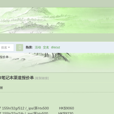
熱搜:
活动
交友
discuz
搜索
搜
价单 ...
索
kpad笔记本渠道报价单
[複製鏈接]
層
155h/32g/512 /_ips/屏/rtx500 HK$9060
155h/32g/1tb /_ips/屏/rtx500 HK$9230