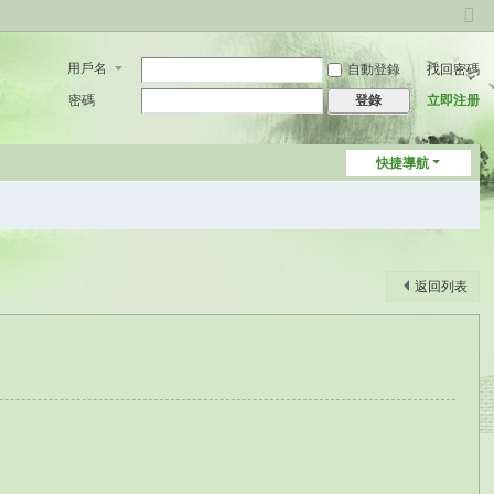
切
換
用戶名
自動登錄
找回密碼
到
窄
密碼
立即注册
登錄
版
快捷導航
返回列表