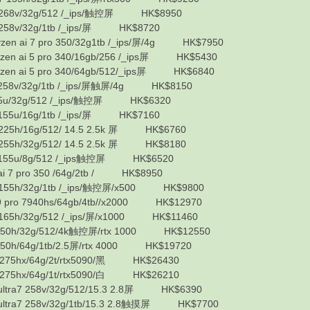
268v/32g/512 /_ips/触控屏 HK$8950
58v/32g/1tb /_ips/屏 HK$8720
 ai 7 pro 350/32g1tb /_ips/屏/4g HK$7950
 ai 5 pro 340/16gb/256 /_ips屏 HK$5430
 ai 5 pro 340/64gb/512/_ips屏 HK$6840
58v/32g/1tb /_ips/屏触屏/4g HK$8150
u/32g/512 /_ips/触控屏 HK$6320
55u/16g/1tb /_ips/屏 HK$7160
25h/16g/512/ 14.5 2.5k 屏 HK$6760
55h/32g/512/ 14.5 2.5k 屏 HK$8180
155u/8g/512 /_ips触控屏 HK$6520
7 pro 350 /64g/2tb / HK$8950
55h/32g/1tb /_ips/触控屏/x500 HK$9800
ro 7940hs/64gb/4tb//x2000 HK$12970
65h/32g/512 /_ips/屏/x1000 HK$11460
0h/32g/512/4k触控屏/rtx 1000 HK$12550
h/64g/1tb/2.5屏/rtx 4000 HK$19720
5hx/64g/2t/rtx5090/黑 HK$26430
5hx/64g/1t/rtx5090/白 HK$26210
tra7 258v/32g/512/15.3 2.8屏 HK$6390
tra7 258v/32g/1tb/15.3 2.8触摸屏 HK$7700