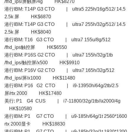
/fhd_ips/屏触屏/4g HK$8270
港行IBM: T14P G3 CTO | ultra5 225h/16g/512/ 14.5
2.5k 屏 HK$6870
港行IBM: T14P G3 CTO | ultra7 255h/32g/512/ 14.5
2.5k 屏 HK$8040
港行IBM: T16 G3 CTO | ultra7 155u/8g/512
/fhd_ips触控屏 HK$6550
港行IBM: P16S G2 CTO | ultra7 155h/32g/1tb
/fhd_ips/触控屏/x500 HK$9910
港行IBM: P16V G2 CTO | ultra7 165h/32g/512
/fhd_ips/屏/x1000 HK$11480
港行IBM: P16 G2 CTO | i9-13950h/64g/2tb/2.5
屏/rtx 2000 HK$17480
美行: P1 G4 CUS | i7-11800/32g/1tb//a2000/4g
HK$10580
港行IBM: P1 G7 CTO | u9-185h/64g/1t 2560*1600
rtx 2000显卡 HK$18830
港行IBM: P1 G7 CTO | u9-185h/32g/1t 1920*1200