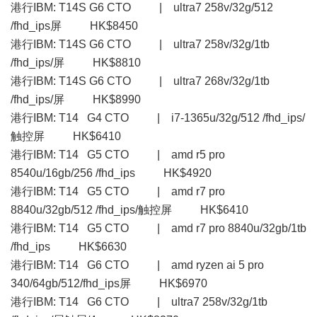
港行IBM: T14S G6 CTO | ultra7 258v/32g/512
/fhd_ips屏 HK$8450
港行IBM: T14S G6 CTO | ultra7 258v/32g/1tb
/fhd_ips/屏 HK$8810
港行IBM: T14S G6 CTO | ultra7 268v/32g/1tb
/fhd_ips/屏 HK$8990
港行IBM: T14 G4 CTO | i7-1365u/32g/512 /fhd_ips/
触控屏 HK$6410
港行IBM: T14 G5 CTO | amd r5 pro
8540u/16gb/256 /fhd_ips HK$4920
港行IBM: T14 G5 CTO | amd r7 pro
8840u/32gb/512 /fhd_ips/触控屏 HK$6410
港行IBM: T14 G5 CTO | amd r7 pro 8840u/32gb/1tb
/fhd_ips HK$6630
港行IBM: T14 G6 CTO | amd ryzen ai 5 pro
340/64gb/512/fhd_ips屏 HK$6970
港行IBM: T14 G6 CTO | ultra7 258v/32g/1tb