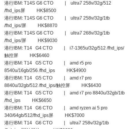
港行IBM: T14S G6 CTO | ultra7 258v/32g/512
/fhd_ips屏 HK$8500
港行IBM: T14S G6 CTO | ultra7 258v/32g/1tb
/fhd_ips/屏 HK$8870
港行IBM: T14S G6 CTO | ultra7 268v/32g/1tb
/fhd_ips/屏 HK$9030
港行IBM: T14 G4 CTO | i7-1365u/32g/512 /fhd_ips/
触控屏 HK$6460
港行IBM: T14 G5 CTO | amd r5 pro
8540u/16gb/256 /fhd_ips HK$4900
港行IBM: T14 G5 CTO | amd r7 pro
8840u/32gb/512 /fhd_ips/触控屏 HK$6430
港行IBM: T14 G5 CTO | amd r7 pro 8840u/32gb/1tb
/fhd_ips HK$6650
港行IBM: T14 G6 CTO | amd ryzen ai 5 pro
340/64gb/512/fhd_ips屏 HK$7000
港行IBM: T14 G6 CTO | ultra7 258v/32g/1tb