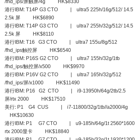
/fhd_ips/屏触屏/4g HK$8330
港行IBM: T14P G3 CTO | ultra5 225h/16g/512/ 14.5
2.5k 屏 HK$6890
港行IBM: T14P G3 CTO | ultra7 255h/32g/512/ 14.5
2.5k 屏 HK$8110
港行IBM: T16 G3 CTO | ultra7 155u/8g/512
/fhd_ips触控屏 HK$6540
港行IBM: P16S G2 CTO | ultra7 155h/32g/1tb
/fhd_ips/触控屏/x500 HK$9970
港行IBM: P16V G2 CTO | ultra7 165h/32g/512
/fhd_ips/屏/x1000 HK$11490
港行IBM: P16 G2 CTO | i9-13950h/64g/2tb/2.5
屏/rtx 2000 HK$17510
美行: P1 G4 CUS | i7-11800/32g/1tb//a2000/4g
HK$10630
港行IBM: P1 G7 CTO | u9-185h/64g/1t 2560*1600
rtx 2000显卡 HK$18840
港行IBM: P1 G7 CTO | u9-185h/32g/1t 1920*1200