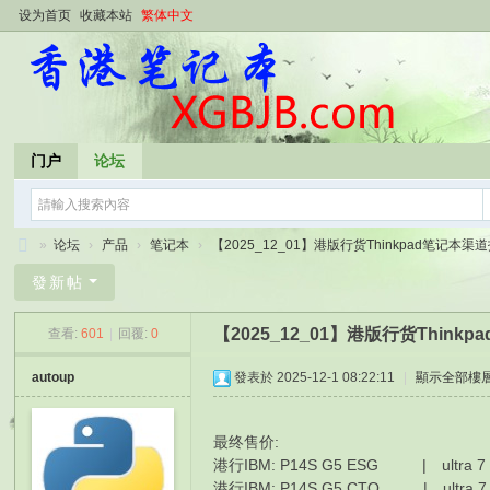
设为首页
收藏本站
繁体中文
门户
论坛
»
论坛
›
产品
›
笔记本
›
【2025_12_01】港版行货Thinkpad笔记本渠道报
香
發新帖
港
【2025_12_01】港版行货Thin
查看:
601
|
回覆:
0
笔
记
autoup
發表於 2025-12-1 08:22:11
|
顯示全部樓
本
最终售价:
港行IBM: P14S G5 ESG | ultra 7 1
港行IBM: P14S G5 CTO | ultra 7 