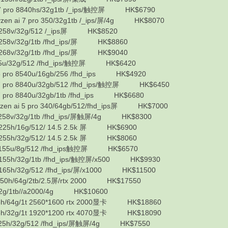
pro 8840hs/32g1tb /_ips/触控屏 HK$6790
 ai 7 pro 350/32g1tb /_ips/屏/4g HK$8070
258v/32g/512 /_ips屏 HK$8520
58v/32g/1tb /fhd_ips/屏 HK$8860
68v/32g/1tb /fhd_ips/屏 HK$9040
u/32g/512 /fhd_ips/触控屏 HK$6420
ro 8540u/16gb/256 /fhd_ips HK$4920
ro 8840u/32gb/512 /fhd_ips/触控屏 HK$6450
o 8840u/32gb/1tb /fhd_ips HK$6680
 ai 5 pro 340/64gb/512/fhd_ips屏 HK$7000
58v/32g/1tb /fhd_ips/屏触屏/4g HK$8300
25h/16g/512/ 14.5 2.5k 屏 HK$6900
55h/32g/512/ 14.5 2.5k 屏 HK$8060
155u/8g/512 /fhd_ips触控屏 HK$6570
55h/32g/1tb /fhd_ips/触控屏/x500 HK$9930
65h/32g/512 /fhd_ips/屏/x1000 HK$11500
h/64g/2tb/2.5屏/rtx 2000 HK$17550
g/1tb//a2000/4g HK$10600
64g/1t 2560*1600 rtx 2000显卡 HK$18860
32g/1t 1920*1200 rtx 4070显卡 HK$18090
5h/32g/512 /fhd_ips/屏触屏/4g HK$7550