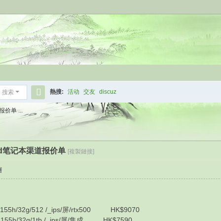
熱搜:
活动
交友
discuz
搜索
搜
价单 ...
索
kpad笔记本渠道报价单
[複製鏈接]
層
55h/32g/512 /_ips/屏/rtx500 HK$9070
155h/32g/1tb /_ips/屏/集成 HK$7590