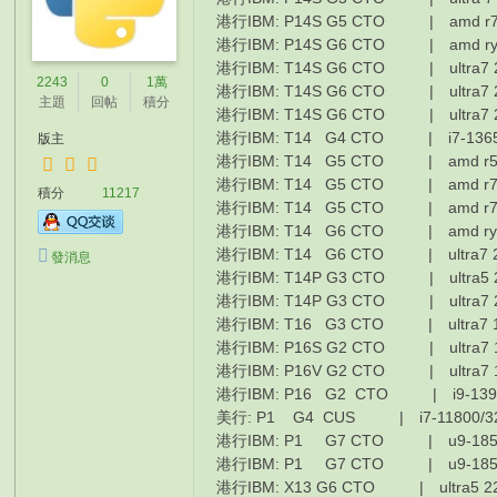
港行IBM: P14S G5 CTO | amd r7 
港行IBM: P14S G6 CTO | amd ryzen
港行IBM: T14S G6 CTO | ultra7 
2243
0
1萬
港行IBM: T14S G6 CTO | ultra7 2
主題
回帖
積分
港行IBM: T14S G6 CTO | ultra7 2
港行IBM: T14 G4 CTO | i7-1365
版主
港行IBM: T14 G5 CTO | amd r5 p
港行IBM: T14 G5 CTO | amd r7 p
積分
11217
港行IBM: T14 G5 CTO | amd r7 pr
港行IBM: T14 G6 CTO | amd ryzen
港行IBM: T14 G6 CTO | ultra7 2
發消息
港行IBM: T14P G3 CTO | ultra5 2
港行IBM: T14P G3 CTO | ultra7 2
港行IBM: T16 G3 CTO | ultra7 
港行IBM: P16S G2 CTO | ultra7 1
港行IBM: P16V G2 CTO | ultra7 1
港行IBM: P16 G2 CTO | i9-13950
美行: P1 G4 CUS | i7-11800/32
港行IBM: P1 G7 CTO | u9-185h/
港行IBM: P1 G7 CTO | u9-185h/
港行IBM: X13 G6 CTO | ultra5 22