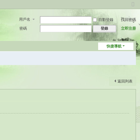
切
換
用戶名
自動登錄
找回密碼
到
窄
密碼
立即注册
登錄
版
快捷導航
返回列表