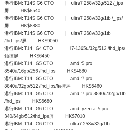
港行IBM: T14S G6 CTO | ultra7 258v/32g/512 /_ips
屏 HK$8540
港行IBM: T14S G6 CTO | ultra7 258v/32g/1tb /_ips/
屏 HK$8880
港行IBM: T14S G6 CTO | ultra7 268v/32g/1tb
/fhd_ips/屏 HK$9050
港行IBM: T14 G4 CTO | i7-1365u/32g/512 /fhd_ips/
触控屏 HK$6450
港行IBM: T14 G5 CTO | amd r5 pro
8540u/16gb/256 /fhd_ips HK$4880
港行IBM: T14 G5 CTO | amd r7 pro
8840u/32gb/512 /fhd_ips/触控屏 HK$6460
港行IBM: T14 G5 CTO | amd r7 pro 8840u/32gb/1tb
/fhd_ips HK$6680
港行IBM: T14 G6 CTO | amd ryzen ai 5 pro
340/64gb/512/fhd_ips屏 HK$7010
港行IBM: T14 G6 CTO | ultra7 258v/32g/1tb