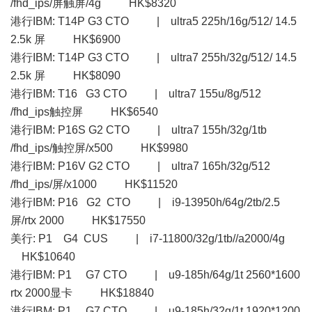
/fhd_ips/屏触屏/4g HK$8320
港行IBM: T14P G3 CTO | ultra5 225h/16g/512/ 14.5
2.5k 屏 HK$6900
港行IBM: T14P G3 CTO | ultra7 255h/32g/512/ 14.5
2.5k 屏 HK$8090
港行IBM: T16 G3 CTO | ultra7 155u/8g/512
/fhd_ips触控屏 HK$6540
港行IBM: P16S G2 CTO | ultra7 155h/32g/1tb
/fhd_ips/触控屏/x500 HK$9980
港行IBM: P16V G2 CTO | ultra7 165h/32g/512
/fhd_ips/屏/x1000 HK$11520
港行IBM: P16 G2 CTO | i9-13950h/64g/2tb/2.5
屏/rtx 2000 HK$17550
美行: P1 G4 CUS | i7-11800/32g/1tb//a2000/4g
HK$10640
港行IBM: P1 G7 CTO | u9-185h/64g/1t 2560*1600
rtx 2000显卡 HK$18840
港行IBM: P1 G7 CTO | u9-185h/32g/1t 1920*1200