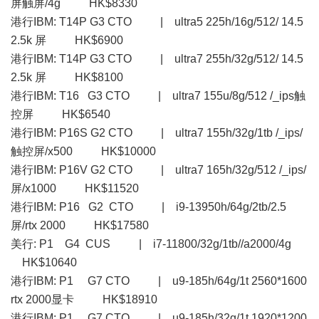
屏触屏/4g HK$8330
港行IBM: T14P G3 CTO | ultra5 225h/16g/512/ 14.5
2.5k 屏 HK$6900
港行IBM: T14P G3 CTO | ultra7 255h/32g/512/ 14.5
2.5k 屏 HK$8100
港行IBM: T16 G3 CTO | ultra7 155u/8g/512 /_ips触
控屏 HK$6540
港行IBM: P16S G2 CTO | ultra7 155h/32g/1tb /_ips/
触控屏/x500 HK$10000
港行IBM: P16V G2 CTO | ultra7 165h/32g/512 /_ips/
屏/x1000 HK$11520
港行IBM: P16 G2 CTO | i9-13950h/64g/2tb/2.5
屏/rtx 2000 HK$17580
美行: P1 G4 CUS | i7-11800/32g/1tb//a2000/4g
HK$10640
港行IBM: P1 G7 CTO | u9-185h/64g/1t 2560*1600
rtx 2000显卡 HK$18910
港行IBM: P1 G7 CTO | u9-185h/32g/1t 1920*1200