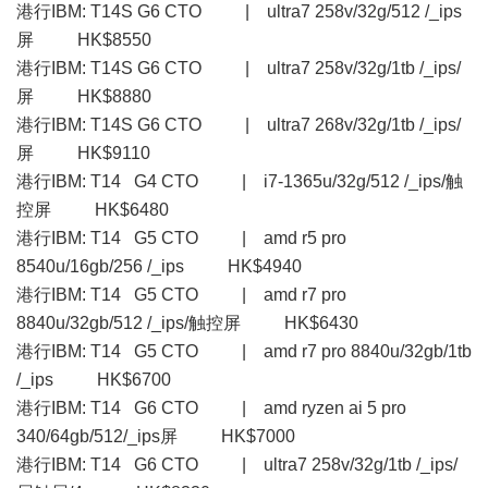
港行IBM: T14S G6 CTO | ultra7 258v/32g/512 /_ips
屏 HK$8550
港行IBM: T14S G6 CTO | ultra7 258v/32g/1tb /_ips/
屏 HK$8880
港行IBM: T14S G6 CTO | ultra7 268v/32g/1tb /_ips/
屏 HK$9110
港行IBM: T14 G4 CTO | i7-1365u/32g/512 /_ips/触
控屏 HK$6480
港行IBM: T14 G5 CTO | amd r5 pro
8540u/16gb/256 /_ips HK$4940
港行IBM: T14 G5 CTO | amd r7 pro
8840u/32gb/512 /_ips/触控屏 HK$6430
港行IBM: T14 G5 CTO | amd r7 pro 8840u/32gb/1tb
/_ips HK$6700
港行IBM: T14 G6 CTO | amd ryzen ai 5 pro
340/64gb/512/_ips屏 HK$7000
港行IBM: T14 G6 CTO | ultra7 258v/32g/1tb /_ips/