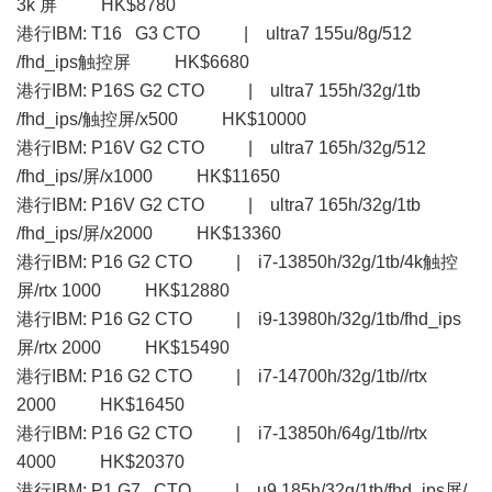
3k 屏 HK$8780
港行IBM: T16 G3 CTO | ultra7 155u/8g/512
/fhd_ips触控屏 HK$6680
港行IBM: P16S G2 CTO | ultra7 155h/32g/1tb
/fhd_ips/触控屏/x500 HK$10000
港行IBM: P16V G2 CTO | ultra7 165h/32g/512
/fhd_ips/屏/x1000 HK$11650
港行IBM: P16V G2 CTO | ultra7 165h/32g/1tb
/fhd_ips/屏/x2000 HK$13360
港行IBM: P16 G2 CTO | i7-13850h/32g/1tb/4k触控
屏/rtx 1000 HK$12880
港行IBM: P16 G2 CTO | i9-13980h/32g/1tb/fhd_ips
屏/rtx 2000 HK$15490
港行IBM: P16 G2 CTO | i7-14700h/32g/1tb//rtx
2000 HK$16450
港行IBM: P16 G2 CTO | i7-13850h/64g/1tb//rtx
4000 HK$20370
港行IBM: P1 G7 CTO | u9 185h/32g/1tb/fhd_ips屏/