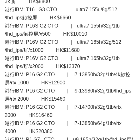
3k 屏 HK$8800
港行IBM: T16 G3 CTO | ultra7 155u/8g/512
/fhd_ips触控屏 HK$6660
港行IBM: P16S G2 CTO | ultra7 155h/32g/1tb
/fhd_ips/触控屏/x500 HK$10010
港行IBM: P16V G2 CTO | ultra7 165h/32g/512
/fhd_ips/屏/x1000 HK$11680
港行IBM: P16V G2 CTO | ultra7 165h/32g/1tb
/fhd_ips/屏/x2000 HK$13370
港行IBM: P16 G2 CTO | i7-13850h/32g/1tb/4k触控
屏/rtx 1000 HK$12900
港行IBM: P16 G2 CTO | i9-13980h/32g/1tb/fhd_ips
屏/rtx 2000 HK$15460
港行IBM: P16 G2 CTO | i7-14700h/32g/1tb//rtx
2000 HK$16460
港行IBM: P16 G2 CTO | i7-13850h/64g/1tb//rtx
4000 HK$20380
港行IBM: P1 G7 CTO | u9 185h/32g/1tb/fhd_ips屏/