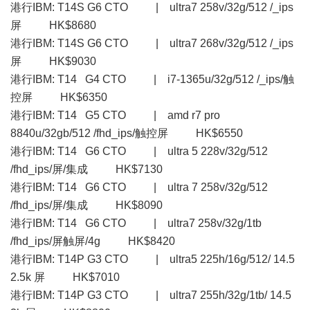
港行IBM: T14S G6 CTO | ultra7 258v/32g/512 /_ips
屏 HK$8680
港行IBM: T14S G6 CTO | ultra7 268v/32g/512 /_ips
屏 HK$9030
港行IBM: T14 G4 CTO | i7-1365u/32g/512 /_ips/触
控屏 HK$6350
港行IBM: T14 G5 CTO | amd r7 pro
8840u/32gb/512 /fhd_ips/触控屏 HK$6550
港行IBM: T14 G6 CTO | ultra 5 228v/32g/512
/fhd_ips/屏/集成 HK$7130
港行IBM: T14 G6 CTO | ultra 7 258v/32g/512
/fhd_ips/屏/集成 HK$8090
港行IBM: T14 G6 CTO | ultra7 258v/32g/1tb
/fhd_ips/屏触屏/4g HK$8420
港行IBM: T14P G3 CTO | ultra5 225h/16g/512/ 14.5
2.5k 屏 HK$7010
港行IBM: T14P G3 CTO | ultra7 255h/32g/1tb/ 14.5