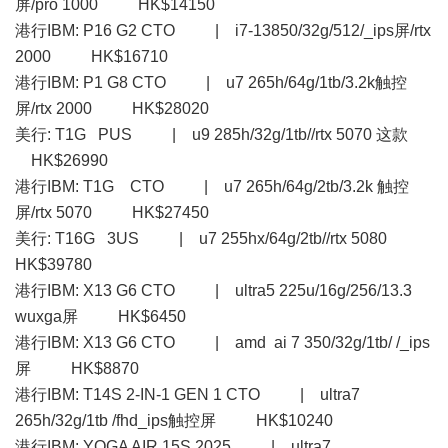
屏/pro 1000 HK$14150
港行IBM: P16 G2 CTO | i7-13850/32g/512/_ips屏/rtx
2000 HK$16710
港行IBM: P1 G8 CTO | u7 265h/64g/1tb/3.2k触控
屏/rtx 2000 HK$28020
美行: T1G PUS | u9 285h/32g/1tb//rtx 5070 这款
HK$26990
港行IBM: T1G CTO | u7 265h/64g/2tb/3.2k 触控
屏/rtx 5070 HK$27450
美行: T16G 3US | u7 255hx/64g/2tb//rtx 5080
HK$39780
港行IBM: X13 G6 CTO | ultra5 225u/16g/256/13.3
wuxga屏 HK$6450
港行IBM: X13 G6 CTO | amd ai 7 350/32g/1tb/ /_ips
屏 HK$8870
港行IBM: T14S 2-IN-1 GEN 1 CTO | ultra7
265h/32g/1tb /fhd_ips触控屏 HK$10240
港行IBM: YOGA AIR 15S 2025 | ultra7