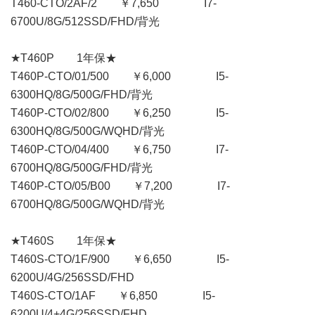
T460-CTO/2AF/2 ￥7,650 I7-
6700U/8G/512SSD/FHD/背光
★T460P 1年保★
T460P-CTO/01/500 ￥6,000 I5-
6300HQ/8G/500G/FHD/背光
T460P-CTO/02/800 ￥6,250 I5-
6300HQ/8G/500G/WQHD/背光
T460P-CTO/04/400 ￥6,750 I7-
6700HQ/8G/500G/FHD/背光
T460P-CTO/05/B00 ￥7,200 I7-
6700HQ/8G/500G/WQHD/背光
★T460S 1年保★
T460S-CTO/1F/900 ￥6,650 I5-
6200U/4G/256SSD/FHD
T460S-CTO/1AF ￥6,850 I5-
6200U/4+4G/256SSD/FHD