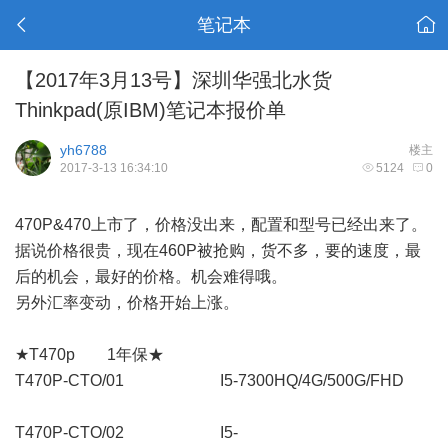
笔记本
【2017年3月13号】深圳华强北水货
Thinkpad(原IBM)笔记本报价单
yh6788
楼主
2017-3-13 16:34:10
5124
0
470P&470上市了，价格没出来，配置和型号已经出来了。
据说价格很贵，现在460P被抢购，货不多，要的速度，最
后的机会，最好的价格。机会难得哦。
另外汇率变动，价格开始上涨。
★T470p 1年保★
T470P-CTO/01 I5-7300HQ/4G/500G/FHD
T470P-CTO/02 I5-