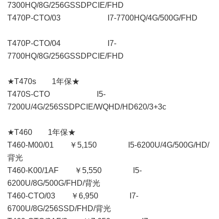
7300HQ/8G/256GSSDPCIE/FHD
T470P-CTO/03 I7-7700HQ/4G/500G/FHD
T470P-CTO/04 I7-
7700HQ/8G/256GSSDPCIE/FHD
★T470s 1年保★
T470S-CTO I5-
7200U/4G/256SSDPCIE/WQHD/HD620/3+3c
★T460 1年保★
T460-M00/01 ￥5,150 I5-6200U/4G/500G/HD/
背光
T460-K00/1AF ￥5,550 I5-
6200U/8G/500G/FHD/背光
T460-CTO/03 ￥6,950 I7-
6700U/8G/256SSD/FHD/背光