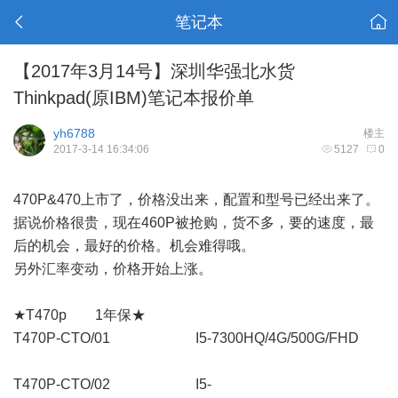
笔记本
【2017年3月14号】深圳华强北水货
Thinkpad(原IBM)笔记本报价单
yh6788
楼主
2017-3-14 16:34:06
5127
0
470P&470上市了，价格没出来，配置和型号已经出来了。
据说价格很贵，现在460P被抢购，货不多，要的速度，最
后的机会，最好的价格。机会难得哦。
另外汇率变动，价格开始上涨。
★T470p 1年保★
T470P-CTO/01 I5-7300HQ/4G/500G/FHD
T470P-CTO/02 I5-