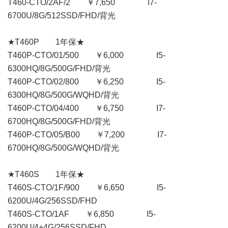
T460-CTO/2AF/2 ￥7,650 I7-
6700U/8G/512SSD/FHD/背光
★T460P 1年保★
T460P-CTO/01/500 ￥6,000 I5-
6300HQ/8G/500G/FHD/背光
T460P-CTO/02/800 ￥6,250 I5-
6300HQ/8G/500G/WQHD/背光
T460P-CTO/04/400 ￥6,750 I7-
6700HQ/8G/500G/FHD/背光
T460P-CTO/05/B00 ￥7,200 I7-
6700HQ/8G/500G/WQHD/背光
★T460S 1年保★
T460S-CTO/1F/900 ￥6,650 I5-
6200U/4G/256SSD/FHD
T460S-CTO/1AF ￥6,850 I5-
6200U/4+4G/256SSD/FHD