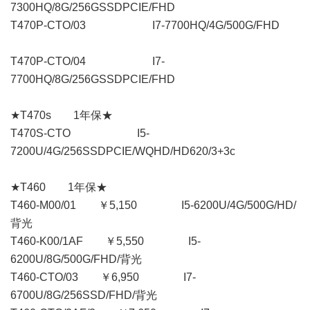
7300HQ/8G/256GSSDPCIE/FHD
T470P-CTO/03 I7-7700HQ/4G/500G/FHD
T470P-CTO/04 I7-
7700HQ/8G/256GSSDPCIE/FHD
★T470s 1年保★
T470S-CTO I5-
7200U/4G/256SSDPCIE/WQHD/HD620/3+3c
★T460 1年保★
T460-M00/01 ￥5,150 I5-6200U/4G/500G/HD/
背光
T460-K00/1AF ￥5,550 I5-
6200U/8G/500G/FHD/背光
T460-CTO/03 ￥6,950 I7-
6700U/8G/256SSD/FHD/背光