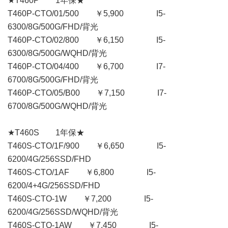
★T460P 1年保★
T460P-CTO/01/500 ￥5,900 I5-
6300/8G/500G/FHD/背光
T460P-CTO/02/800 ￥6,150 I5-
6300/8G/500G/WQHD/背光
T460P-CTO/04/400 ￥6,700 I7-
6700/8G/500G/FHD/背光
T460P-CTO/05/B00 ￥7,150 I7-
6700/8G/500G/WQHD/背光
★T460S 1年保★
T460S-CTO/1F/900 ￥6,650 I5-
6200/4G/256SSD/FHD
T460S-CTO/1AF ￥6,800 I5-
6200/4+4G/256SSD/FHD
T460S-CTO-1W ￥7,200 I5-
6200/4G/256SSD/WQHD/背光
T460S-CTO-1AW ￥7,450 I5-