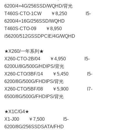
6200/4+4G/256SSD/WQHD/背光
T460S-CTO-1CW ￥8,250 I5-
6200/4+16G/256SSD/WQHD
T460S-CTO-09 ￥8,950
i56200/512GSSDPCIE/4G/WQHD
★X260/一年系列★
X260-CTO-2B/04 ￥4,950 I5-
6200U/8G/500G/HDIPS/背光
X260-CTO/3BF/14 ￥5,450 I5-
6200/8G/500G/FHDIPS/背光
X260-CTO/5BF/08 ￥5,900 I7-
6500/8G/500G/FHDIPS/背光
★X1C/G4★
X1-J00 ￥7,500 I5-
6200/8G/256SSDSATA/FHD