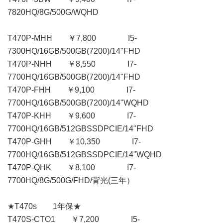
7820HQ/8G/500G/WQHD
T470P-MHH ￥7,800 I5-
7300HQ/16GB/500GB(7200)/14"FHD
T470P-NHH ￥8,550 I7-
7700HQ/16GB/500GB(7200)/14"FHD
T470P-FHH ￥9,100 I7-
7700HQ/16GB/500GB(7200)/14"WQHD
T470P-KHH ￥9,600 I7-
7700HQ/16GB/512GBSSDPCIE/14"FHD
T470P-GHH ￥10,350 I7-
7700HQ/16GB/512GBSSDPCIE/14"WQHD
T470P-QHK ￥8,100 I7-
7700HQ/8G/500G/FHD/背光(三年）
★T470s 1年保★
T470S-CTO1 ￥7,200 I5-