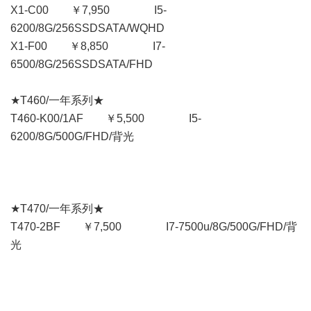
X1-C00 ￥7,950 I5-
6200/8G/256SSDSATA/WQHD
X1-F00 ￥8,850 I7-
6500/8G/256SSDSATA/FHD
★T460/一年系列★
T460-K00/1AF ￥5,500 I5-
6200/8G/500G/FHD/背光
★T470/一年系列★
T470-2BF ￥7,500 I7-7500u/8G/500G/FHD/背
光