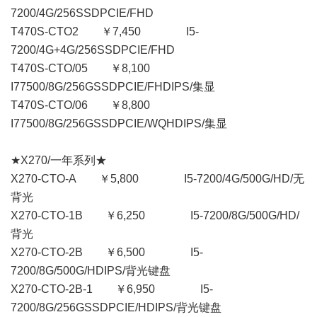
7200/4G/256SSDPCIE/FHD
T470S-CTO2 ￥7,450 I5-
7200/4G+4G/256SSDPCIE/FHD
T470S-CTO/05 ￥8,100
I77500/8G/256GSSDPCIE/FHDIPS/集显
T470S-CTO/06 ￥8,800
I77500/8G/256GSSDPCIE/WQHDIPS/集显
★X270/一年系列★
X270-CTO-A ￥5,800 I5-7200/4G/500G/HD/无
背光
X270-CTO-1B ￥6,250 I5-7200/8G/500G/HD/
背光
X270-CTO-2B ￥6,500 I5-
7200/8G/500G/HDIPS/背光键盘
X270-CTO-2B-1 ￥6,950 I5-
7200/8G/256GSSDPCIE/HDIPS/背光键盘