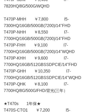
7820HQ/8G/500G/WQHD
T470P-MHH ￥7,800 I5-
7300HQ/16GB/500GB(7200)/14"FHD
T470P-NHH ￥8,550 I7-
7700HQ/16GB/500GB(7200)/14"FHD
T470P-FHH ￥9,100 I7-
7700HQ/16GB/500GB(7200)/14"WQHD
T470P-KHH ￥9,600 I7-
7700HQ/16GB/512GBSSDPCIE/14"FHD
T470P-GHH ￥10,350 I7-
7700HQ/16GB/512GBSSDPCIE/14"WQHD
T470P-QHK ￥8,100 I7-
7700HQ/8G/500G/FHD/背光(三年）
★T470s 1年保★
T470S-CTO1 ￥7,200 I5-