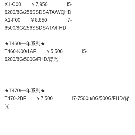
X1-C00 ￥7,950 I5-
6200/8G/256SSDSATA/WQHD
X1-F00 ￥8,850 I7-
6500/8G/256SSDSATA/FHD
★T460/一年系列★
T460-K00/1AF ￥5,500 I5-
6200/8G/500G/FHD/背光
★T470/一年系列★
T470-2BF ￥7,500 I7-7500u/8G/500G/FHD/背
光