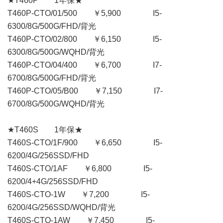
★T460P 1年保★
T460P-CTO/01/500 ￥5,900 I5-
6300/8G/500G/FHD/背光
T460P-CTO/02/800 ￥6,150 I5-
6300/8G/500G/WQHD/背光
T460P-CTO/04/400 ￥6,700 I7-
6700/8G/500G/FHD/背光
T460P-CTO/05/B00 ￥7,150 I7-
6700/8G/500G/WQHD/背光
★T460S 1年保★
T460S-CTO/1F/900 ￥6,650 I5-
6200/4G/256SSD/FHD
T460S-CTO/1AF ￥6,800 I5-
6200/4+4G/256SSD/FHD
T460S-CTO-1W ￥7,200 I5-
6200/4G/256SSD/WQHD/背光
T460S-CTO-1AW ￥7,450 I5-