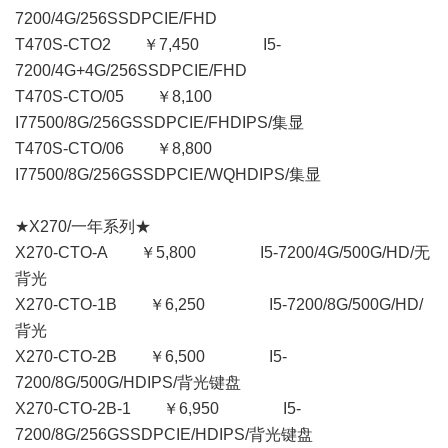
7200/4G/256SSDPCIE/FHD
T470S-CTO2 ￥7,450 I5-
7200/4G+4G/256SSDPCIE/FHD
T470S-CTO/05 ￥8,100
I77500/8G/256GSSDPCIE/FHDIPS/集显
T470S-CTO/06 ￥8,800
I77500/8G/256GSSDPCIE/WQHDIPS/集显
★X270/一年系列★
X270-CTO-A ￥5,800 I5-7200/4G/500G/HD/无
背光
X270-CTO-1B ￥6,250 I5-7200/8G/500G/HD/
背光
X270-CTO-2B ￥6,500 I5-
7200/8G/500G/HDIPS/背光键盘
X270-CTO-2B-1 ￥6,950 I5-
7200/8G/256GSSDPCIE/HDIPS/背光键盘