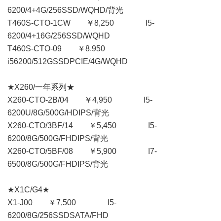
6200/4+4G/256SSD/WQHD/背光
T460S-CTO-1CW ￥8,250 I5-
6200/4+16G/256SSD/WQHD
T460S-CTO-09 ￥8,950
i56200/512GSSDPCIE/4G/WQHD
★X260/一年系列★
X260-CTO-2B/04 ￥4,950 I5-
6200U/8G/500G/HDIPS/背光
X260-CTO/3BF/14 ￥5,450 I5-
6200/8G/500G/FHDIPS/背光
X260-CTO/5BF/08 ￥5,900 I7-
6500/8G/500G/FHDIPS/背光
★X1C/G4★
X1-J00 ￥7,500 I5-
6200/8G/256SSDSATA/FHD