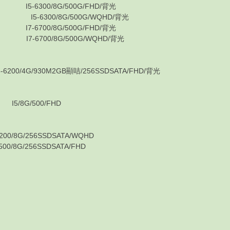
0 I5-6300/8G/500G/FHD/背光
00 I5-6300/8G/500G/WQHD/背光
0 I7-6700/8G/500G/FHD/背光
0 I7-6700/8G/500G/WQHD/背光
★
0/4G/930M2GB顯咭/256SSDSATA/FHD/背光
★
I5/8G/500/FHD
/8G/256SSDSATA/WQHD
/8G/256SSDSATA/FHD