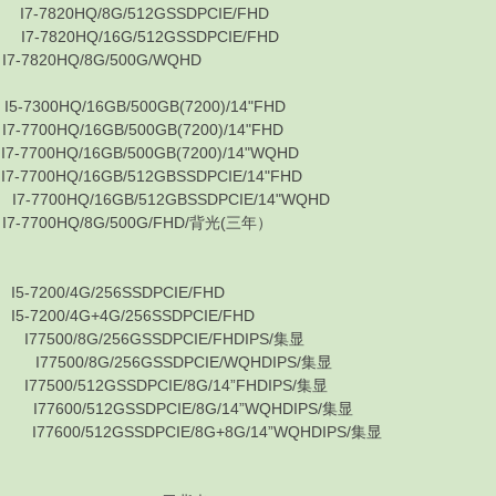
-7820HQ/8G/512GSSDPCIE/FHD
7820HQ/16G/512GSSDPCIE/FHD
820HQ/8G/500G/WQHD
0HQ/16GB/500GB(7200)/14"FHD
0HQ/16GB/500GB(7200)/14"FHD
0HQ/16GB/500GB(7200)/14"WQHD
0HQ/16GB/512GBSSDPCIE/14"FHD
700HQ/16GB/512GBSSDPCIE/14"WQHD
700HQ/8G/500G/FHD/背光(三年）
★
200/4G/256SSDPCIE/FHD
200/4G+4G/256SSDPCIE/FHD
500/8G/256GSSDPCIE/FHDIPS/集显
77500/8G/256GSSDPCIE/WQHDIPS/集显
500/512GSSDPCIE/8G/14”FHDIPS/集显
7600/512GSSDPCIE/8G/14”WQHDIPS/集显
7600/512GSSDPCIE/8G+8G/14”WQHDIPS/集显
★