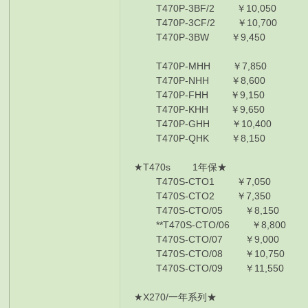
T470P-3BF/2 ￥10,050 I7
T470P-3CF/2 ￥10,700 I7-
T470P-3BW ￥9,450 I7-7
T470P-MHH ￥7,850 I5-730
T470P-NHH ￥8,600 I7-770
T470P-FHH ￥9,150 I7-770
T470P-KHH ￥9,650 I7-770
T470P-GHH ￥10,400 I7-7
T470P-QHK ￥8,150 I7-7
★T470s 1年保
T470S-CTO1 ￥7,050 I5-7
T470S-CTO2 ￥7,350 I5-7
T470S-CTO/05 ￥8,150 I77
**T470S-CTO/06 ￥8,800 I
T470S-CTO/07 ￥9,000 I77
T470S-CTO/08 ￥10,750 I7
T470S-CTO/09 ￥11,550 I7
★X270/一年系列