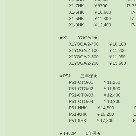
X1-7HK ￥9700 I7-7500U
X1-6HK ￥10,600 I7-7500U
X1-5HK ￥11,300 I7-7500U
X1-9HK ￥12,400 I7-7600
★X1 YOGA/2
X1YOGA/2-400 ￥10,100 I5
X1YOGA/2-100 ￥11,200 I7
X1YOGA/2-300 ￥11,950 I7
X1YOGA/2-200 ￥13,500 I7
★P51 三年保
P51-CTO/01 ￥11,250 I777
P51-CTO/02 ￥11,900 I777
P51-CTO/03 ￥12,400 I778
P51-CTO/04 ￥13,900 I77
P51-HHK ￥14,500 I7-7820
P51-KHK ￥15,250 E3-150
P51-9HK ￥17,800 E3-1505
★T460P 1年保