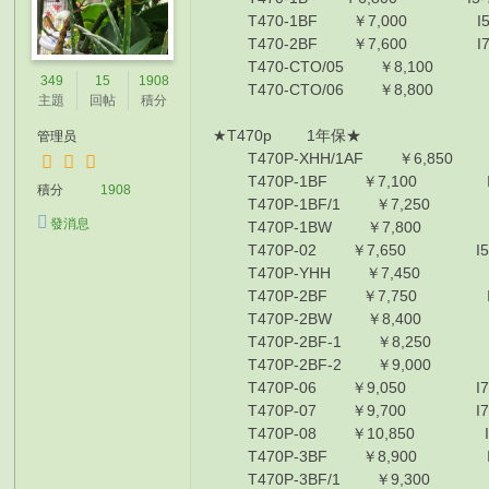
T470-1BF ￥7,000 I5-720
T470-2BF ￥7,600 I7-750
T470-CTO/05 ￥8,100 I77
349
15
1908
T470-CTO/06 ￥8,800 I77
主題
回帖
積分
★T470p 1年保
管理员
T470P-XHH/1AF ￥6,850 I
T470P-1BF ￥7,100 I5-7
積分
1908
T470P-1BF/1 ￥7,250 I5
發消息
T470P-1BW ￥7,800 I5-7
T470P-02 ￥7,650 I5-730
T470P-YHH ￥7,450 I7-7
T470P-2BF ￥7,750 I7-7
T470P-2BW ￥8,400 I7-7
T470P-2BF-1 ￥8,250 I7-
T470P-2BF-2 ￥9,000 I7-
T470P-06 ￥9,050 I7-770
T470P-07 ￥9,700 I7-770
T470P-08 ￥10,850 I7-77
T470P-3BF ￥8,900 I7-7
T470P-3BF/1 ￥9,300 I7-