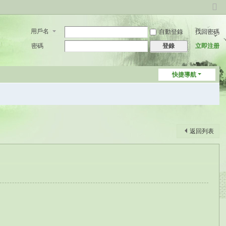
切
換
用戶名
自動登錄
找回密碼
到
窄
密碼
立即注册
登錄
版
快捷導航
返回列表