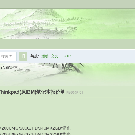
熱搜:
活动
交友
discuz
搜索
搜
M)笔记本 ...
索
inkpad(原IBM)笔记本报价单
[複製鏈接]
★
U/4G/500G/HD/940MX2GB/背光
U/8G/500G/HD/940MX2GB/背光