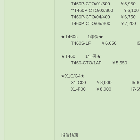
T460P-CTO/01/500 ￥5,95
**T460P-CTO/02/800 ￥6,1
T460P-CTO/04/400 ￥6,75
T460P-CTO/05/B00 ￥7,20
★T460s 1年保
T460S-1F ￥6,650 I5-620
★T460 1年保
T460-CTO/1AF ￥5,550 
★X1C/G4★
X1-C00 ￥8,000 I5-6200
X1-F00 ￥8,900 I7-6500
报价结束