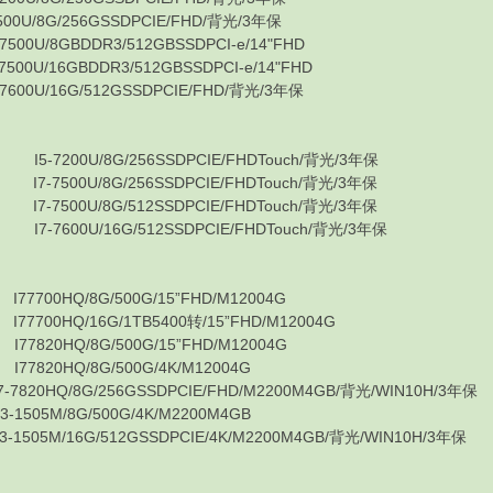
/8G/256GSSDPCIE/FHD/背光/3年保
/8GBDDR3/512GBSSDPCI-e/14"FHD
/16GBDDR3/512GBSSDPCI-e/14"FHD
U/16G/512GSSDPCIE/FHD/背光/3年保
★
-7200U/8G/256SSDPCIE/FHDTouch/背光/3年保
-7500U/8G/256SSDPCIE/FHDTouch/背光/3年保
-7500U/8G/512SSDPCIE/FHDTouch/背光/3年保
-7600U/16G/512SSDPCIE/FHDTouch/背光/3年保
★
00HQ/8G/500G/15”FHD/M12004G
00HQ/16G/1TB5400转/15”FHD/M12004G
20HQ/8G/500G/15”FHD/M12004G
820HQ/8G/500G/4K/M12004G
HQ/8G/256GSSDPCIE/FHD/M2200M4GB/背光/WIN10H/3
5M/8G/500G/4K/M2200M4GB
M/16G/512GSSDPCIE/4K/M2200M4GB/背光/WIN10H/3年
★