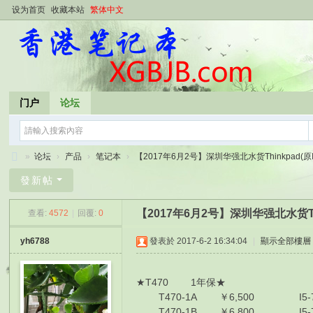
设为首页
收藏本站
繁体中文
门户
论坛
»
论坛
›
产品
›
笔记本
›
【2017年6月2号】深圳华强北水货Thinkpad(原IB
香
發新帖
港
【2017年6月2号】深圳华强北水货Th
查看:
4572
|
回覆:
0
笔
记
yh6788
發表於 2017-6-2 16:34:04
|
顯示全部樓層
本
★T470 1年保
T470-1A ￥6,500 I5-7200
T470-1B ￥6,800 I5-7200