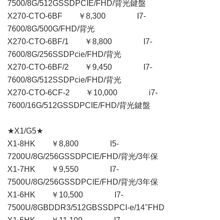
7500/8G/512GSSDPCIE/FHD/背光鍵盤
X270-CTO-6BF ￥8,300 I7-
7600/8G/500G/FHD/背光
X270-CTO-6BF/1 ￥8,800 I7-
7600/8G/256SSDPcie/FHD/背光
X270-CTO-6BF/2 ￥9,450 I7-
7600/8G/512SSDPcie/FHD/背光
X270-CTO-6CF-2 ￥10,000 i7-
7600/16G/512GSSDPCIE/FHD/背光鍵盤
★X1/G5★
X1-8HK ￥8,800 I5-
7200U/8G/256GSSDPCIE/FHD/背光/3年保
X1-7HK ￥9,550 I7-
7500U/8G/256GSSDPCIE/FHD/背光/3年保
X1-6HK ￥10,500 I7-
7500U/8GBDDR3/512GBSSDPCI-e/14"FHD