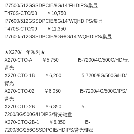
I77500/512GSSDPCIE/8G/14”FHDIPS/集显
T470S-CTO/08 ￥10,750
I77600/512GSSDPCIE/8G/14”WQHDIPS/集显
T470S-CTO/09 ￥11,350
I77600/512GSSDPCIE/8G+8G/14”WQHDIPS/集显
★X270/一年系列★
X270-CTO-A ￥5,750 I5-7200/4G/500G/HD/无
背光
X270-CTO-1B ￥6,200 I5-7200/8G/500G/HD/
背光
X270-CTO-02 ￥6,050 I5-7200/4G/500G/IPS/
背光
X270-CTO-2B ￥6,350 I5-
7200/8G/500G/HDIPS/背光键盘
X270-CTO-2B-1 ￥6,850 I5-
7200/8G/256GSSDPCIE/HDIPS/背光键盘