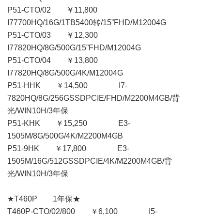
P51-CTO/02 ￥11,800
I77700HQ/16G/1TB5400转/15”FHD/M12004G
P51-CTO/03 ￥12,300
I77820HQ/8G/500G/15”FHD/M12004G
P51-CTO/04 ￥13,800
I77820HQ/8G/500G/4K/M12004G
P51-HHK ￥14,500 I7-
7820HQ/8G/256GSSDPCIE/FHD/M2200M4GB/背
光/WIN10H/3年保
P51-KHK ￥15,250 E3-
1505M/8G/500G/4K/M2200M4GB
P51-9HK ￥17,800 E3-
1505M/16G/512GSSDPCIE/4K/M2200M4GB/背
光/WIN10H/3年保
★T460P 1年保★
T460P-CTO/02/800 ￥6,100 I5-