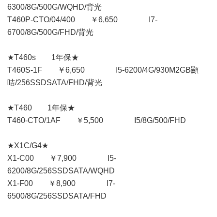
6300/8G/500G/WQHD/背光
T460P-CTO/04/400 ￥6,650 I7-
6700/8G/500G/FHD/背光
★T460s 1年保★
T460S-1F ￥6,650 I5-6200/4G/930M2GB顯
咭/256SSDSATA/FHD/背光
★T460 1年保★
T460-CTO/1AF ￥5,500 I5/8G/500/FHD
★X1C/G4★
X1-C00 ￥7,900 I5-
6200/8G/256SSDSATA/WQHD
X1-F00 ￥8,900 I7-
6500/8G/256SSDSATA/FHD