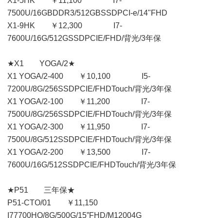
X1-5HK ￥11,100 I7-
7500U/16GBDDR3/512GBSSDPCI-e/14"FHD
X1-9HK ￥12,300 I7-
7600U/16G/512GSSDPCIE/FHD/背光/3年保
★X1 YOGA/2★
X1 YOGA/2-400 ￥10,100 I5-
7200U/8G/256SSDPCIE/FHDTouch/背光/3年保
X1 YOGA/2-100 ￥11,200 I7-
7500U/8G/256SSDPCIE/FHDTouch/背光/3年保
X1 YOGA/2-300 ￥11,950 I7-
7500U/8G/512SSDPCIE/FHDTouch/背光/3年保
X1 YOGA/2-200 ￥13,500 I7-
7600U/16G/512SSDPCIE/FHDTouch/背光/3年保
★P51 三年保★
P51-CTO/01 ￥11,150
I77700HQ/8G/500G/15”FHD/M12004G