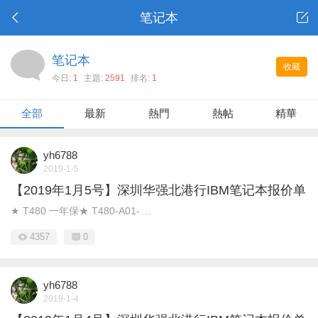
笔记本
笔记本
收藏
今日:
1
主題:
2591
排名:
1
全部
最新
熱門
熱帖
精華
yh6788
2019-1-5
【2019年1月5号】深圳华强北港行IBM笔记本报价单
★ T480 一年保★ T480-A01- ...
4357
0
yh6788
2019-1-4