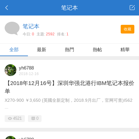
笔记本
笔记本
收藏
今日:
0
主題:
2592
排名:
1
全部
最新
熱門
熱帖
精華
yh6788
2018-12-16
【2018年12月16号】深圳华强北港行IBM笔记本报价
单
X270-900 ￥3,650 (英國全新定制，2018.9月出厂，官网可查)I562
...
4521
0